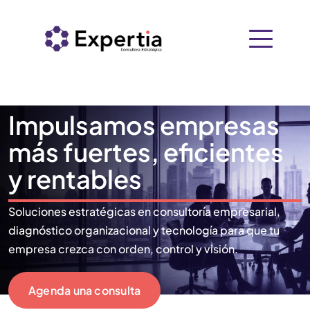
Saltar
al
contenido
EXPERTIA
Inicio
Impulsamos empresas
Nosotros
más fuertes, eficientes
+
Soluciones
y rentables
Recursos
Consultoría Empresarial
Soluciones estratégicas en consultoría empresarial,
PIDE
diagnóstico organizacional y tecnología para que tu
Contacto
empresa crezca con orden, control y visión.
Tecnología
Agenda una consulta