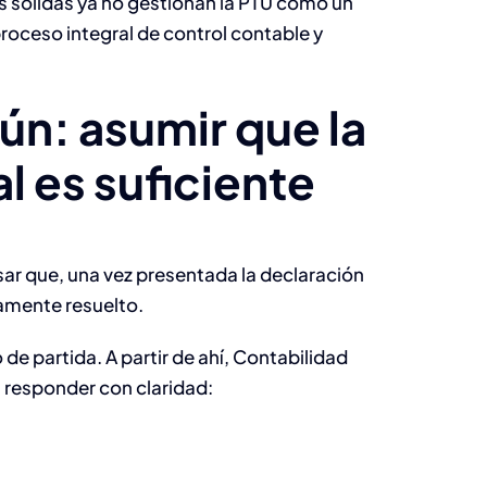
ás sólidas ya no gestionan la PTU como un
roceso integral de control contable y
ún: asumir que la
De recortar a
l es suficiente
optimizar:
CheckUp de
costos para lídere
ar que, una vez presentada la declaración
amente resuelto.
que quieren crece
 de partida. A partir de ahí, Contabilidad
en 2026
Gobierno de
 responder con claridad:
Business
identidades y
accesos en