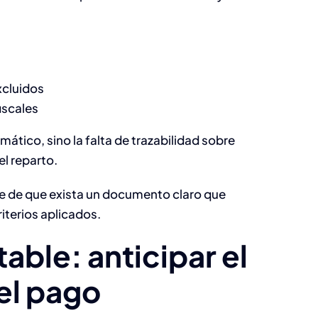
xcluidos
iscales
ático, sino la falta de trazabilidad sobre
 el reparto.
se de que exista un documento claro que
riterios aplicados.
able: anticipar el
el pago