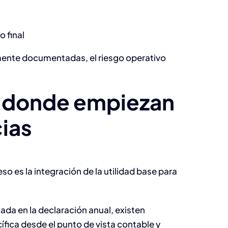
sistemas
financieros:
o final
segregación de
ente documentadas, el riesgo operativo
funciones,
accesos
e: donde empiezan
privilegiados y
ias
evidencia.
Desarrollo & TI
o es la integración de la utilidad base para
nada en la declaración anual, existen
fica desde el punto de vista contable y