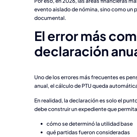
Por eso, en 2026, las áreas financieras m
evento aislado de nómina, sino como un p
documental.
El error más com
declaración anua
Uno de los errores más frecuentes es pens
anual, el cálculo de PTU queda automátic
En realidad, la declaración es solo el punto
debe construir un expediente que permita
cómo se determinó la utilidad base
qué partidas fueron consideradas