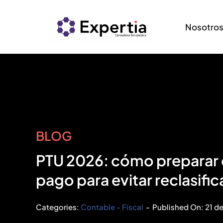
Saltar
al
Nosotro
contenido
BLOG
PTU 2026: cómo preparar d
pago para evitar reclasific
Categories:
Contable - Fiscal
-
Published On: 21 d