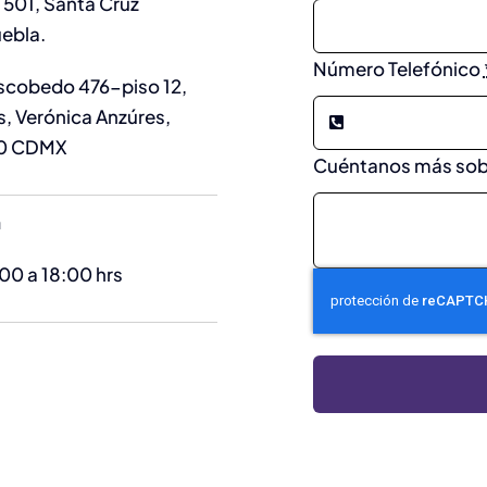
a 501, Santa Cruz
ebla.
Número Telefónico
Escobedo 476-piso 12,
, Verónica Anzúres,
90 CDMX
Cuéntanos más sob
n
:00 a 18:00 hrs