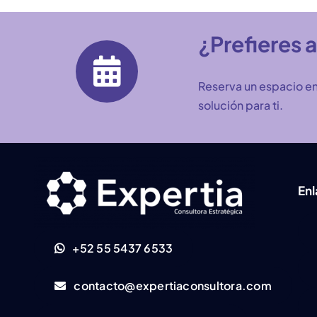
¿Prefieres 
Reserva un espacio en
solución para ti.
En
+52 55 5437 6533
contacto@expertiaconsultora.com