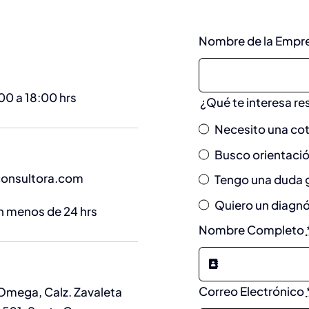
Nombre de la Empr
00 a 18:00 hrs
¿Qué te interesa re
Necesito una cot
Busco orientaci
onsultora.com
Tengo una duda 
Quiero un diagnós
 menos de 24 hrs
Nombre Completo
Correo Electrónico
 Omega, Calz. Zavaleta