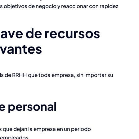
os objetivos de negocio y reaccionar con rapidez
lave de recursos
Sesiones de
retroalimentació
vantes
de mitad de año:
cómo llevarlas
PIs de RRHH que toda empresa, sin importar su
como líder de áre
sin convertirlas e
una revisión
de personal
reactiva
Capital Humano
s que dejan la empresa en un periodo
e empleados.