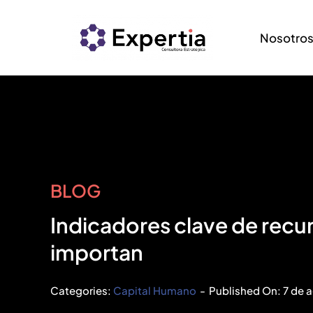
Saltar
al
Nosotro
contenido
BLOG
Indicadores clave de rec
importan
Categories:
Capital Humano
-
Published On: 7 de 