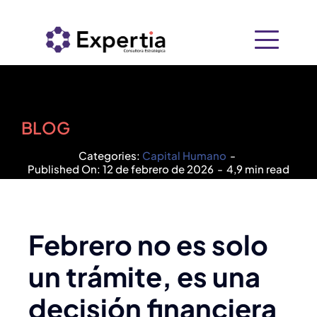
Saltar
al
contenido
Inicio
Nosotros
BLOG
Categories:
Capital Humano
-
+
Soluciones
Published On: 12 de febrero de 2026
-
4,9 min read
Recursos
Consultoría Empresarial
PIDE
Febrero no es solo
Contacto
un trámite, es una
Tecnología
decisión financiera