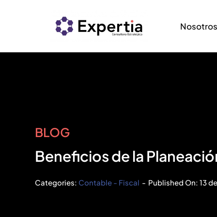
Saltar
al
Nosotro
contenido
BLOG
Beneficios de la Planeaci
Categories:
Contable - Fiscal
-
Published On: 13 d