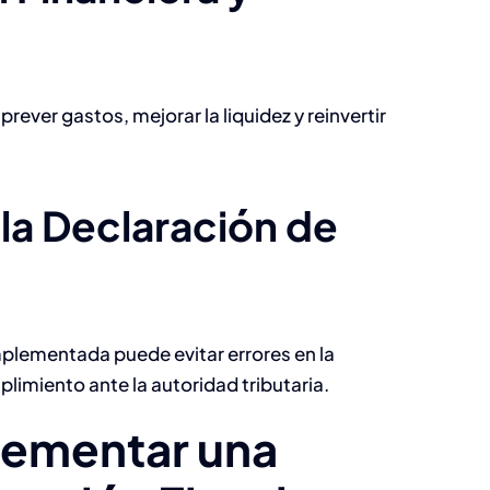
la analítica
predictiva mejora
la retención de
prever gastos, mejorar la liquidez y reinvertir
talento
Capital Humano
la Declaración de
mplementada puede evitar errores en la
limiento ante la autoridad tributaria.
lementar una