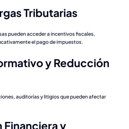
rgas Tributarias
as pueden acceder a incentivos fiscales,
El impacto de la
icativamente el pago de impuestos.
Tecnología de la
ormativo y Reducción
Información en la
empresas
Desarrollo & TI
iones, auditorías y litigios que pueden afectar
Nómina
inteligente: cóm
 Financiera y