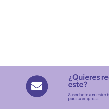
¿Quieres r
este?
Suscríbete a nuestro b
para tu empresa