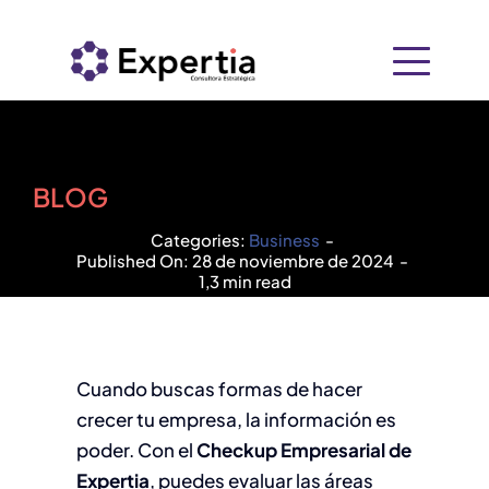
Saltar
al
contenido
Inicio
Nosotros
BLOG
Categories:
Business
-
+
Soluciones
Published On: 28 de noviembre de 2024
-
1,3 min read
Recursos
Consultoría Empresarial
PIDE
Contacto
Cuando buscas formas de hacer
Tecnología
crecer tu empresa, la información es
poder. Con el
Checkup Empresarial de
Expertia
, puedes evaluar las áreas