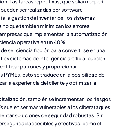
ón. Las tareas repetitivas, que solían requerir
pueden ser realizadas por software
ta la gestión de inventarios, los sistemas
ino que también minimizan los errores
s empresas que implementan la automatización
ciencia operativa en un 40%.
Auditoría de
o de ser ciencia ficción para convertirse en una
nómina:
os sistemas de inteligencia artificial pueden
entificar patrones y proporcionar
Asegurando
s PYMEs, esto se traduce en la posibilidad de
cumplimiento y
r la experiencia del cliente y optimizar la
eficiencia
gitalización, también se incrementan los riesgos
Capital Humano
s suelen ser más vulnerables a los ciberataques
mentar soluciones de seguridad robustas. Sin
erseguridad accesibles y efectivas, como el
Tendencias en