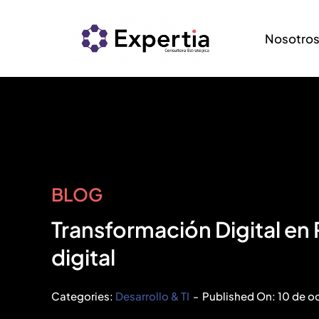
Saltar
al
Nosotro
contenido
BLOG
Transformación Digital en 
digital
Categories:
Desarrollo & TI
-
Published On: 10 de o