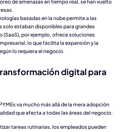
toreo de amenazas en tiempo real, se han vuelto
nómina 2025:
resas.
Automatización, I
nologías basadas en la nube permite a las
 solo estaban disponibles para grandes
y la experiencia de
o (SaaS), por ejemplo, ofrece soluciones
empleado
presarial, lo que facilita la expansión y la
gún lo requiera el negocio​.
Capital Humano
transformación digital para
as PYMEs va mucho más allá de la mera adopción
lidad que afecta a todas las áreas del negocio:
tizar tareas rutinarias, los empleados pueden