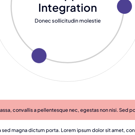
Integration
Donec sollicitudin molestie
ssa, convallis a pellentesque nec, egestas non nisi. Sed por
ula sed magna dictum porta. Lorem ipsum dolor sit amet, co