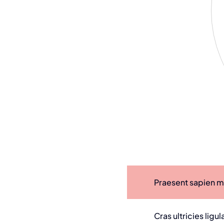
Praesent sapien ma
Cras ultricies lig