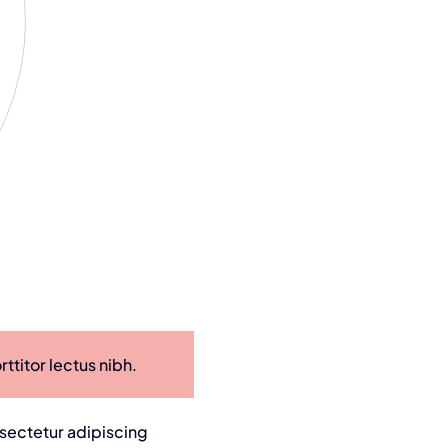
ttitor lectus nibh.
nsectetur adipiscing