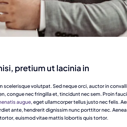
isi, pretium ut lacinia in
am scelerisque volutpat. Sed neque orci, auctor in convall
n, congue nec fringilla et, tincidunt nec sem. Proin fauc
enenatis augue
, eget ullamcorper tellus justo nec felis. Ae
t ante, hendrerit dignissim nunc porttitor nec. Aenean 
tortor, euismod vitae mattis lobortis quis tortor.