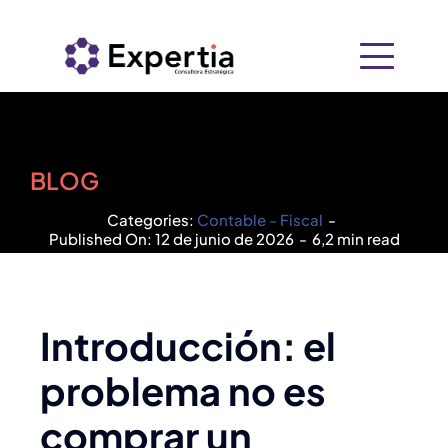
Saltar
al
contenido
Inicio
Nosotros
BLOG
Categories:
Contable - Fiscal
-
+
Soluciones
Published On: 12 de junio de 2026
-
6,2 min read
Recursos
Consultoría Empresarial
PIDE
Introducción: el
Contacto
problema no es
Tecnología
comprar un