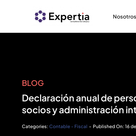
Saltar
al
Nosotro
contenido
BLOG
Declaración anual de perso
socios y administración in
Categories:
Contable - Fiscal
-
Published On: 16 de