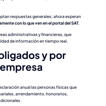
12 Preguntas para
ceptan respuestas generales; ahora esperan
Cerrar el Año con
mente con lo que ven en el portal del SAT
.
una Estrategia
áreas administrativas y financieras, que
Clara
lidad de información en tiempo real.
Business
bligados y por
a empresa
claración anual las personas físicas que
ariales, arrendamiento, honorarios,
dicionales .