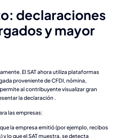
to: declaraciones
rgados y mayor
Declaración anual
de personas
morales: cómo
blindar tu
vamente. El SAT ahora utiliza plataformas
información frent
rgada proveniente de CFDI, nómina,
permite al contribuyente visualizar gran
al SAT digital y
esentar la declaración .
reducir riesgos
ara las empresas:
posteriores.
Contable - Fiscal
 que la empresa emitió (por ejemplo, recibos
y lo que el SAT muestra, se detecta