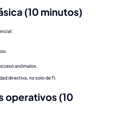
ásica (10 minutos)
encial:
bio.
e acceso anómalos.
d directiva, no solo de TI.
s operativos (10