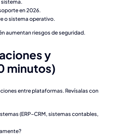
l sistema.
Herramientas ERP
r soporte en 2026.
para 2025
e o sistema operativo.
Desarrollo & TI
bién aumentan riesgos de seguridad.
raciones y
0 minutos)
iones entre plataformas. Revísalas con
sistemas (ERP–CRM, sistemas contables,
tamente?