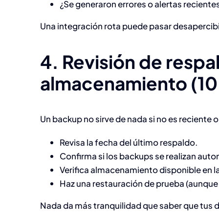
¿Se generaron errores o alertas reciente
Una integración rota puede pasar desapercibi
4. Revisión de respa
almacenamiento (10
Un backup no sirve de nada si no es reciente o 
Revisa la fecha del último respaldo.
Confirma si los backups se realizan au
Verifica almacenamiento disponible en la
Haz una restauración de prueba (aunque 
Nada da más tranquilidad que saber que tus 