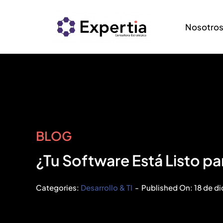
Saltar
al
Nosotro
contenido
BLOG
¿Tu Software Está Listo p
Categories:
Desarrollo & TI
-
Published On: 18 de d