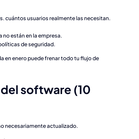
vs. cuántos usuarios realmente las necesitan.
 no están en la empresa.
Errores comunes
olíticas de seguridad.
en la gestión de
da en enero puede frenar todo tu flujo de
nómina y cómo
evitarlos
 del software (10
Capital Humano
no necesariamente actualizado.
Optimización de