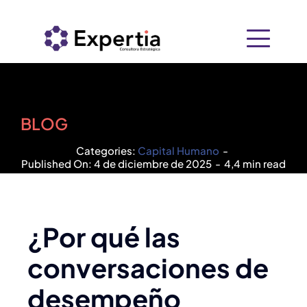
Saltar
al
contenido
Inicio
Nosotros
BLOG
Categories:
Capital Humano
-
+
Soluciones
Published On: 4 de diciembre de 2025
-
4,4 min read
Recursos
Consultoría Empresarial
PIDE
¿Por qué las
Contacto
conversaciones de
Tecnología
desempeño