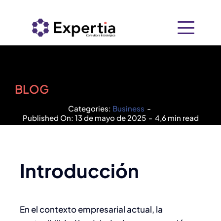
Saltar
al
contenido
Inicio
Nosotros
BLOG
Categories:
Business
-
+
Soluciones
Published On: 13 de mayo de 2025
-
4,6 min read
Recursos
Consultoría Empresarial
PIDE
Introducción
Contacto
Tecnología
En el contexto empresarial actual, la