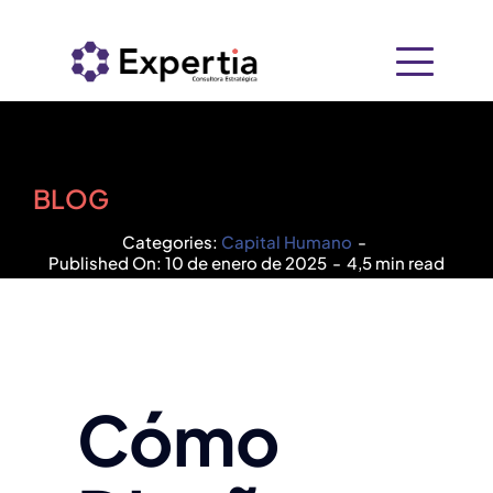
Saltar
al
contenido
Inicio
Nosotros
BLOG
Categories:
Capital Humano
-
+
Soluciones
Published On: 10 de enero de 2025
-
4,5 min read
Recursos
Consultoría Empresarial
PIDE
Contacto
Cómo
Tecnología